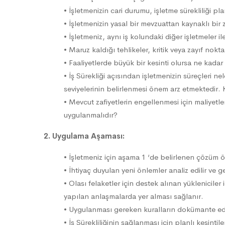
• İşletmenizin cari durumu, işletme sürekliliği pl
• İşletmenizin yasal bir mevzuattan kaynaklı bir 
• İşletmeniz, aynı iş kolundaki diğer işletmeler i
• Maruz kaldığı tehlikeler, kritik veya zayıf noktal
• Faaliyetlerde büyük bir kesinti olursa ne kadar
• İş Sürekliği açısından işletmenizin süreçleri nele
seviyelerinin belirlenmesi önem arz etmektedir. Kr
• Mevcut zafiyetlerin engellenmesi için maliyetle
uygulanmalıdır?
2. Uygulama Aşaması:
• İşletmeniz için aşama 1 ‘de belirlenen çözüm ön
• İhtiyaç duyulan yeni önlemler analiz edilir ve ge
• Olası felaketler için destek alınan yükleniciler i
yapılan anlaşmalarda yer alması sağlanır.
• Uygulanması gereken kuralların dokümante edile
• İş Sürekliliğinin sağlanması için planlı kesinti