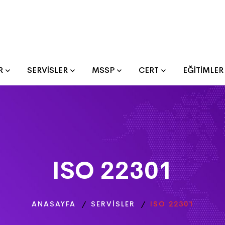
R
SERVİSLER
MSSP
CERT
EĞİTİMLER
ISO 22301
ANASAYFA
SERVISLER
ISO 22301