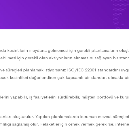
a kesintilerin meydana gelmemesi için gerekli planlamaların oluştu
ebilmesi için gerekli olan aksiyonların alınmasını sağlayan bir stand
e süreçleri planlamak istiyorsanız ISO/IEC 22301 standardını uygula
bilecek kesintileri değerlendiren çok kapsamlı bir standart olmakla 
lerini yapabilir, iş faaliyetlerini sürdürebilir, müşteri portföyü ve k
 Planları oluşturulur. Yapılan planlamalarda kurumun mevcut süreçleri 
mlılığı sağlamış olur. Felaketler için örnek vermek gerekirse; internet 