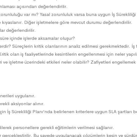
anlaması açısından değerlendirilir.
zorunluluğu var mı? Yasal zorunluluk varsa buna uygun İş Sürekliliği
le kıyaslanır. Diğer işletmelere göre mevcut durumu değerlendirilir.
ar değerlendirilir.
 süre içinde işlerde aksamalar oluşur?
rdir? Süreçlerin kritik olanlarının analiz edilmesi gerekmektedir. İş faa
itik olan iş faaliyetlerinde kesintilerin engellenmesi için neler yapıl
ri ve işletme üzerindeki etkileri neler olabilir? Zafiyetleri engellem
erileri uygulanır.
rekli aksiyonlar alınır.
çin İş Sürekliliği Planı‘nda belirlenen kriterlere uygun SLA şartları be
rek personellere gerekli eğitimlerin verilmesi sağlanır.
ler gerçekleştirilir. Bu sayede uygulanacak çözümlerin kesin ve sürdür