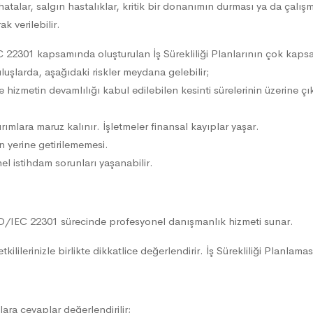
talar, salgın hastalıklar, kritik bir donanımın durması ya da çalışma
k verilebilir.
 22301 kapsamında oluşturulan İş Sürekliliği Planlarının çok kapsa
luşlarda, aşağıdaki riskler meydana gelebilir;
hizmetin devamlılığı kabul edilebilen kesinti sürelerinin üzerine çık
ımlara maruz kalınır. İşletmeler finansal kayıplar yaşar.
 yerine getirilememesi.
l istihdam sorunları yaşanabilir.
O/IEC 22301 sürecinde profesyonel danışmanlık hizmeti sunar.
tkililerinizle birlikte dikkatlice değerlendirir. İş Sürekliliği Planlam
ara cevaplar değerlendirilir;