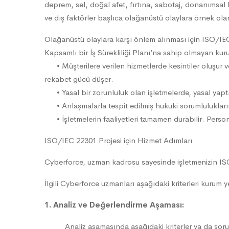
deprem, sel, doğal afet, fırtına, sabotaj, donanımsal ha
ve dış faktörler başlıca olağanüstü olaylara örnek olara
Olağanüstü olaylara karşı önlem alınması için ISO/IEC
Kapsamlı bir İş Sürekliliği Planı’na sahip olmayan kuru
• Müşterilere verilen hizmetlerde kesintiler oluşur ve 
rekabet gücü düşer.
• Yasal bir zorunluluk olan işletmelerde, yasal yaptır
• Anlaşmalarla tespit edilmiş hukuki sorumlulukların
• İşletmelerin faaliyetleri tamamen durabilir. Persone
ISO/IEC 22301 Projesi için Hizmet Adımları
Cyberforce, uzman kadrosu sayesinde işletmenizin IS
İlgili Cyberforce uzmanları aşağıdaki kriterleri kurum ye
1. Analiz ve Değerlendirme Aşaması:
Analiz aşamasında aşağıdaki kriterler ya da sorul