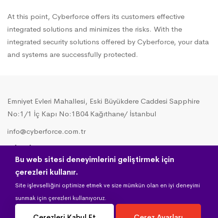
At this point, Cyberforce offers its customers effective
integrated solutions and minimizes the risks. With the
integrated security solutions offered by Cyberforce, your data
and systems are successfully protected.
Emniyet Evleri Mahallesi, Eski Büyükdere Caddesi Sapphire
No:1/1 İç Kapı No:1B04 Kağıthane/ İstanbul
info@cyberforce.com.tr
0 (850) 259 82 20
Bu web sitesi deneyimlerini geliştirmek için
çerezleri kullanır.
© 2020 CYBERFORCE. Tüm Hakları Saklıdır.
Site işlevselliğini optimize etmek ve size mümkün olan en iyi deneyimi
sunmak için çerezleri kullanıyoruz.
Çerezleri Kabul Et
Çerez Ayarları